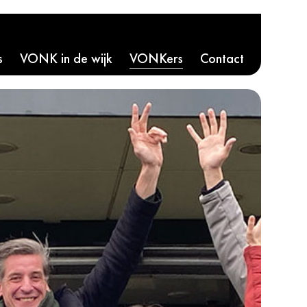
s
VONK in de wijk
VONKers
Contact