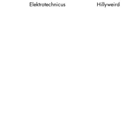
Elektrotechnicus
Hillyweird
Ruth Juursema
Şerafettin Babacan
Actrice & catering
Spreker