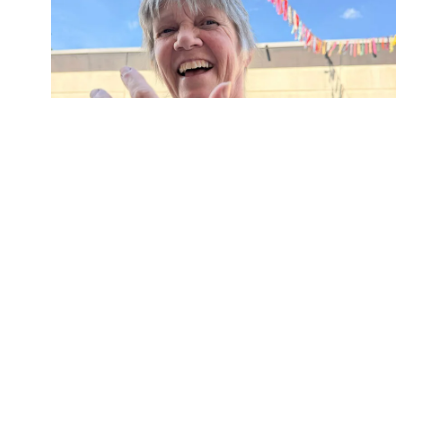
Ronnie
liet een Henna tattoo schilderen bij Versa Welzijn.