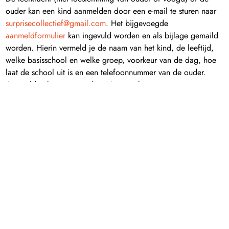
ouder kan een kind aanmelden door een e-mail te sturen naar
surprisecollectief@gmail.com
. Het bijgevoegde
aanmeldformulier
kan ingevuld worden en als bijlage gemaild
worden. Hierin vermeld je de naam van het kind, de leeftijd,
welke basisschool en welke groep, voorkeur van de dag, hoe
laat de school uit is en een telefoonnummer van de ouder.
Aanmelden kan tot zaterdag 16 november.
Aangemeld en nu?
Je kind wordt gekoppeld aan een creatieve maker en Ineke of
een creatieve maker laat weten op welke middagen en hoe laat
je kind welkom is op de Larenseweg 30 bij VONK in de wijk.
Doordat er een beperkt aantal plekken zijn, willen wij voorrang
geven aan die kinderen die het thuis echt niet lukt om een
surprise te maken.
Heb je vragen?
Dit is een zwaan-kleef-aan initiatief. Meer makers en