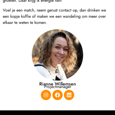
groeien. Daar krijg ik energie van!
Voel je een match, neem gerust contact op, dan drinken we
een kopje koffie of maken we een wandeling om meer over
elkaar te weten te komen.
Rianne Willemsen
Projectmanager