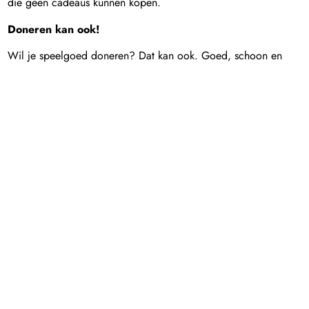
die geen cadeaus kunnen kopen.
Doneren kan ook!
Wil je speelgoed doneren? Dat kan ook. Goed, schoon en
compleet speelgoed kan op onderstaande tijdstippen worden
ingeleverd bij het duurzaamheidscentrum Hilversum. We
nemen geen speelgoed aan wat kapot, vies of niet compleet
is. De inlevermomenten voor het doneren van speelgoed zijn:
Woensdagmiddag 13 november tussen 13.00 en 17.00
uur
Vrijdagmiddag 15 november tussen 13.00 en 17.00 uur
Woensdagmiddag 20 november tussen 13.00 en 17.00
uur