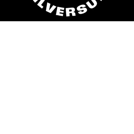
algemene voorwaarden
privacybeleid
persmap
site
inloggen