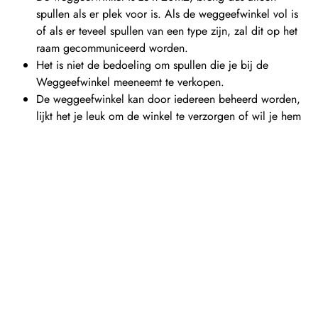
spullen als er plek voor is. Als de weggeefwinkel vol is
of als er teveel spullen van een type zijn, zal dit op het
raam gecommuniceerd worden.
Het is niet de bedoeling om spullen die je bij de
Weggeefwinkel meeneemt te verkopen.
De weggeefwinkel kan door iedereen beheerd worden,
lijkt het je leuk om de winkel te verzorgen of wil je hem
vaker open zien? Neem contact op met Elise via
elise@vonkindewijk.nl
Vrijwilligers zijn zeer welkom!
Let op: bovenstaande regels kunnen gewijzigd worden door
het vrijwilligers-personeel. De actuele regels staan vermeld op
de deur en het raam van de winkel.
Momenteel geldt er een innamestop van boeken, tijdschriften
en puzzels. Deze nemen wij voorlopig niet meer aan.
Veel plezier in de weggeefwinkel!