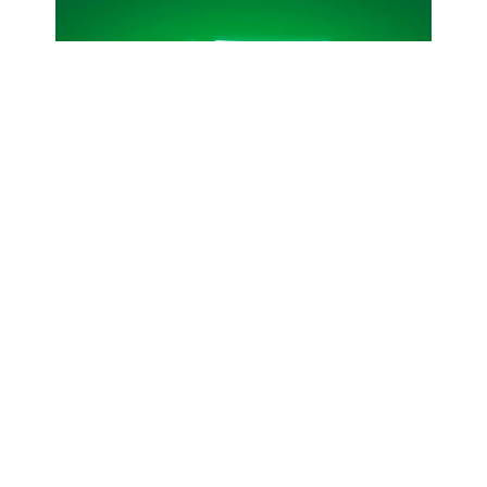
algemene voorwaarden
privacybeleid
persmap
site
inloggen