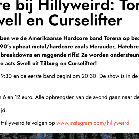
e bij Hillyweird: To
ell en Curselifter
bben we de Amerikaanse Hardcore band Torena op be
 90’s upbeat metal/hardcore zoals Merauder, Hatebree
e breakdowns en raggende riffs! Ze worden ondersteu
acts Swell uit Tilburg en Curselifter!
:30 en de eerste band begint om 20:30. De show is in de 
n 6 en 12 euro. Alle opbrengsten van de avond gaan naar d
ijd.
 Hillyweird te volgen op
www.instagram.com/hillyweird