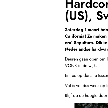
Hardcor
(US), Sw
Zaterdag 1 maart he
California! Ze maken
era’ Sepultura. Dikk
Nederlandse hardware 
Deuren gaan open om 19
VONK in de wijk.
Entree op donatie tusse
Vol is vol dus wees op t
Blijf op de hoogte door