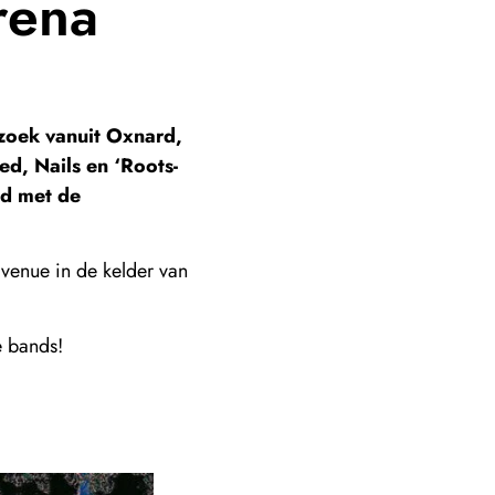
rena
zoek vanuit Oxnard,
d, Nails en ‘Roots-
nd met de
venue in de kelder van
e bands!