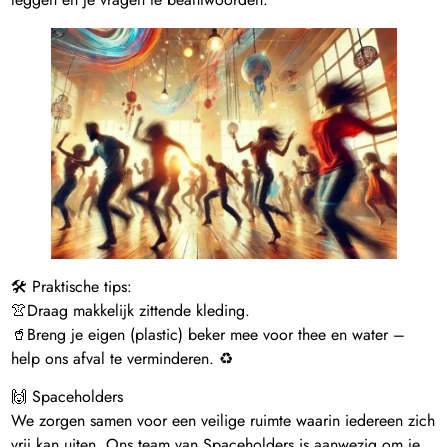
🛠️ Praktische tips:
👚Draag makkelijk zittende kleding.
🥤Breng je eigen (plastic) beker mee voor thee en water –
help ons afval te verminderen. ♻️
🙌 Spaceholders
We zorgen samen voor een veilige ruimte waarin iedereen zich
vrij kan uiten. Ons team van Spaceholders is aanwezig om je