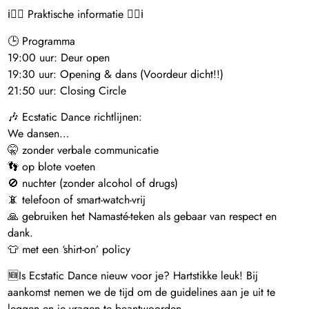
ℹ️👉🏼 Praktische informatie 👈🏼ℹ️
🕒 Programma
19:00 uur: Deur open
19:30 uur: Opening & dans (Voordeur dicht!!)
21:50 uur: Closing Circle
🎶 Ecstatic Dance richtlijnen:
We dansen…
🤫 zonder verbale communicatie
👣 op blote voeten
🚫 nuchter (zonder alcohol of drugs)
📵 telefoon of smart-watch-vrij
🙏 gebruiken het Namasté-teken als gebaar van respect en
dank.
👕 met een ‘shirt-on’ policy
🆕Is Ecstatic Dance nieuw voor je? Hartstikke leuk! Bij
aankomst nemen we de tijd om de guidelines aan je uit te
leggen en je vragen te beantwoorden.