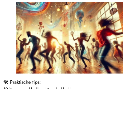
🛠️ Praktische tips:
👚Draag makkelijk zittende kleding.
🥤Breng je eigen (plastic) beker mee voor thee en water –
help ons afval te verminderen. ♻️
🙌 Spaceholders
We zorgen samen voor een veilige ruimte waarin iedereen zich
vrij kan uiten. Ons team van Spaceholders is aanwezig om je
te ondersteunen en de sfeer te bewaken. Kom dansen, laat je