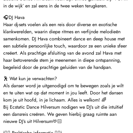
in de wijk’ en zal eens in de twee weken terugkeren.
🎧DJ Hava
Haar dj-sets voelen als een reis door diverse en exotische
klankwerelden, waarin diepe ritmes en verfijnde melodieën
samenkomen. DJ Hava combineert dance en deep house met
een subtiele persoonlijke touch, waardoor ze een unieke sfeer
creëert. Als prachtige afsluiting van de avond zal Hava met
haar betoverende stem je meenemen in diepe ontspanning,
begeleid door de prachtige geluiden van de handpan.
🕺 Wat kun je verwachten?
Als danser word je uitgenodigd om te bewegen zoals je wilt
en te uiten wat op dat moment in jou leeft. Door het dansen
kom je uit hoofd, in je lichaam. Alles is welkom! 🌈
Bij Ecstatic Dance Hilversum nodigen we DJ’s uit die intuïtief
een dansreis creëren. We geven hierbij graag ruimte aan
nieuwe DJ’s uit Hilversum🫶🏻
ℹ️👉🏼 Praktische informatie 👈🏼ℹ️