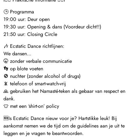
🕒 Programma
19:00 uur: Deur open
19:30 uur: Opening & dans (Voordeur dicht!!)
21:50 uur: Closing Circle
🎶 Ecstatic Dance richtlijnen:
We dansen…
🤫 zonder verbale communicatie
👣 op blote voeten
🚫 nuchter (zonder alcohol of drugs)
📵 telefoon of smart-watch-vrij
🙏 gebruiken het Namasté-teken als gebaar van respect en
dank.
👕 met een ‘shirt-on’ policy
🆕Is Ecstatic Dance nieuw voor je? Hartstikke leuk! Bij
aankomst nemen we de tijd om de guidelines aan je uit te
leggen en je vragen te beantwoorden.