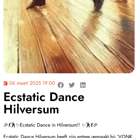
06 maart 2025 19:00
Ecstatic Dance
Hilversum
🎉💃🕺✨Ecstatic Dance in Hilversum!! ✨🕺💃🎉
Ecstatic Dance Hilversum heeft zijn entree gemaakt bij ‘VONK