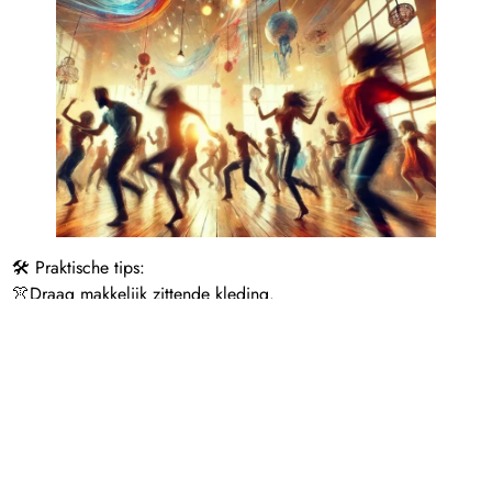
🛠️ Praktische tips:
👚Draag makkelijk zittende kleding.
🥤Breng je eigen (plastic) beker mee voor thee en water –
help ons afval te verminderen. ♻️
🙌 Spaceholders
We zorgen samen voor een veilige ruimte waarin iedereen zich
vrij kan uiten. Ons team van Spaceholders is aanwezig om je
te ondersteunen en de sfeer te bewaken. Kom dansen, laat je