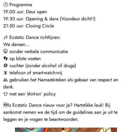
🕒 Programma
19:00 uur: Deur open
19:30 uur: Opening & dans (Voordeur dicht!!)
21:50 uur: Closing Circle
🎶 Ecstatic Dance richtlijnen:
We dansen…
🤫 zonder verbale communicatie
👣 op blote voeten
🚫 nuchter (zonder alcohol of drugs)
📵 telefoon of smart-watch-vrij
🙏 gebruiken het Namasté-teken als gebaar van respect en
dank.
👕 met een ‘shirt-on’ policy
🆕Is Ecstatic Dance nieuw voor je? Hartstikke leuk! Bij
aankomst nemen we de tijd om de guidelines aan je uit te
leggen en je vragen te beantwoorden.