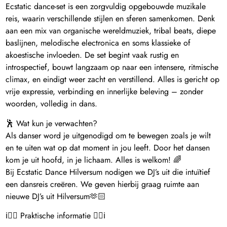
Ecstatic dance-set is een zorgvuldig opgebouwde muzikale
reis, waarin verschillende stijlen en sferen samenkomen. Denk
aan een mix van organische wereldmuziek, tribal beats, diepe
baslijnen, melodische electronica en soms klassieke of
akoestische invloeden. De set begint vaak rustig en
introspectief, bouwt langzaam op naar een intensere, ritmische
climax, en eindigt weer zacht en verstillend. Alles is gericht op
vrije expressie, verbinding en innerlijke beleving – zonder
woorden, volledig in dans.
🕺 Wat kun je verwachten?
Als danser word je uitgenodigd om te bewegen zoals je wilt
en te uiten wat op dat moment in jou leeft. Door het dansen
kom je uit hoofd, in je lichaam. Alles is welkom! 🌈
Bij Ecstatic Dance Hilversum nodigen we DJ’s uit die intuïtief
een dansreis creëren. We geven hierbij graag ruimte aan
nieuwe DJ’s uit Hilversum🫶🏻
ℹ️👉🏼 Praktische informatie 👈🏼ℹ️