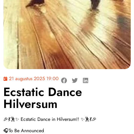
21 augustus 2025 19:00
Ecstatic Dance
Hilversum
🎉💃🕺✨ Ecstatic Dance in Hilversum!! ✨🕺💃🎉
🎧To Be Announced