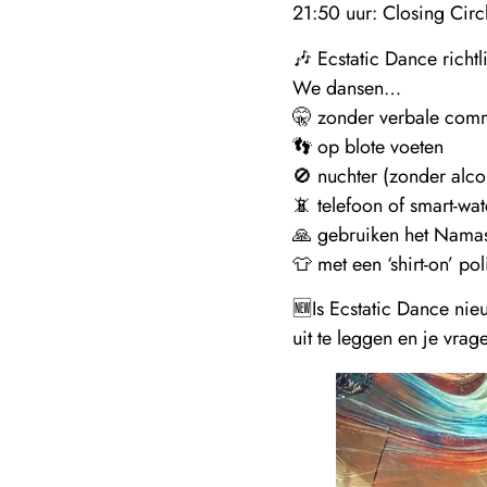
21:50 uur: Closing Circ
🎶 Ecstatic Dance richtl
We dansen…
🤫 zonder verbale com
👣 op blote voeten
🚫 nuchter (zonder alco
📵 telefoon of smart-wat
🙏 gebruiken het Namast
👕 met een ‘shirt-on’ pol
🆕Is Ecstatic Dance nie
uit te leggen en je vra