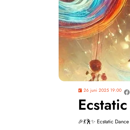
26 juni 2025 19:00
Ecstati
🎉💃🕺✨ Ecstatic Dance 