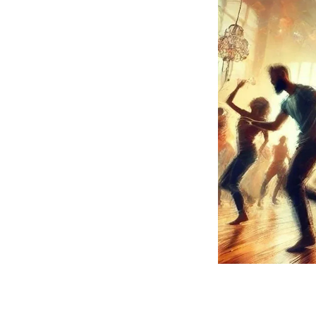
🛠️ Praktische tips:
👚Draag makkelijk zitte