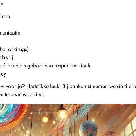
le
ijnen:
municatie
hol of drugs)
ch-vrij
é-teken als gebaar van respect en dank.
icy
uw voor je? Hartstikke leuk! Bij aankomst nemen we de tijd 
gen te beantwoorden.