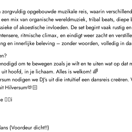
en zorgvuldig opgebouwde muzikale reis, waarin verschillende
en mix van organische wereldmuziek, tribal beats, diepe 
sieke of akoestische invloeden. De set begint vaak rustig en
ensere, ritmische climax, en eindigt weer zacht en verstille
ding en innerlijke beleving – zonder woorden, volledig in da
en?
enodigd om te bewegen zoals je wilt en te uiten wat op dat m
uit hoofd, in je lichaam. Alles is welkom! 🌈
ersum nodigen we DJ’s uit die intuïtief een dansreis creëren
uit Hilversum🫶🏻
 👈🏼ℹ️
ans (Voordeur dicht!!)