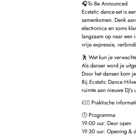
🎧To Be Announced
Ecstatic dance-set is e
samenkomen. Denk aan e
electronica en soms klas
langzaam op naar een int
vrije expressie, verbin
🕺 Wat kun je verwacht
Als danser word je uitg
Door het dansen kom je 
Bij Ecstatic Dance Hilv
ruimte aan nieuwe DJ’s 
ℹ️👉🏼 Praktische informatie
🕒 Programma
19:00 uur: Deur open
19:30 uur: Opening & d