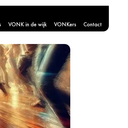
s
VONK in de wijk
VONKers
Contact