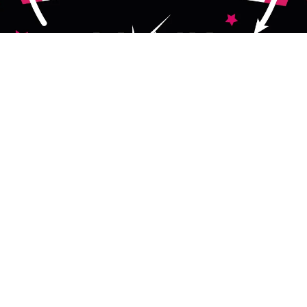
algemene voorwaarden
privacybeleid
persmap
site
inloggen